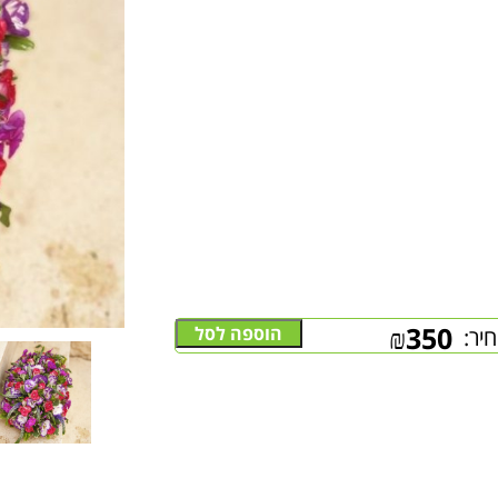
₪
350
הוספה לסל
יר: