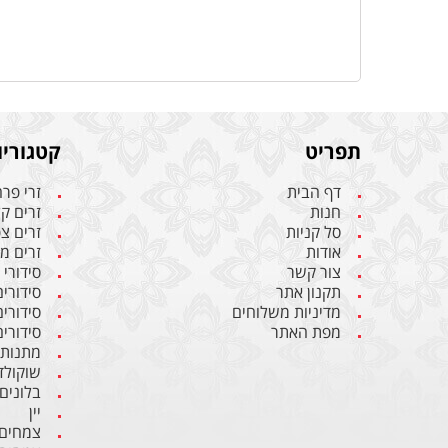
תפריט
קטגוריו
דף הבית
זרי פר
חנות
זרים ק
סל קניות
זרים צ
אודות
זרים מ
צור קשר
סידורי
תקנון אתר
סידורי
מדיניות משלוחים
סידורי
מפת האתר
סידורים
מתנות
שוקולד
בלונים
יין
צמחים