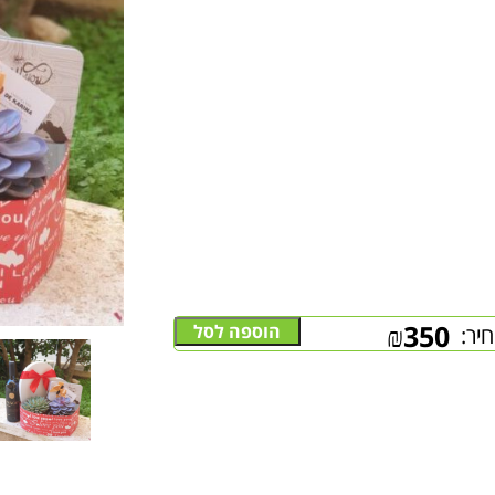
₪
350
הוספה לסל
יר: