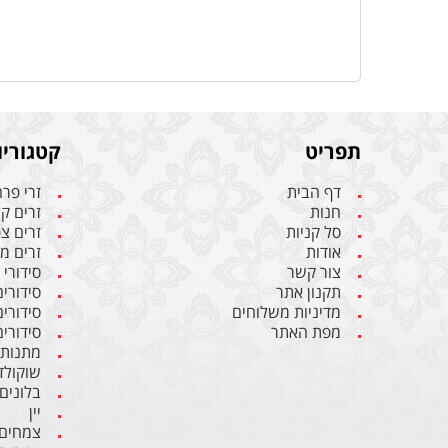
תפריט
קטגוריו
דף הבית
זרי פר
חנות
זרים ק
סל קניות
זרים צ
אודות
זרים מ
צור קשר
סידורי
תקנון אתר
סידורי
מדיניות משלוחים
סידורי
מפת האתר
סידורים
מתנות
שוקולד
בלונים
יין
צמחים