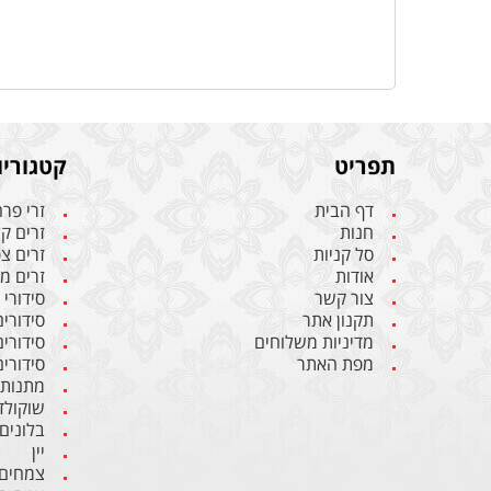
תפריט
קטגוריו
דף הבית
זרי פר
חנות
זרים ק
סל קניות
זרים צ
אודות
זרים מ
צור קשר
סידורי
תקנון אתר
סידורי
מדיניות משלוחים
סידורי
מפת האתר
סידורים
מתנות
שוקולד
בלונים
יין
צמחים