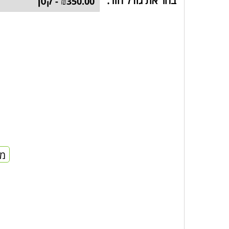
בחר את גודל הזר:
מח