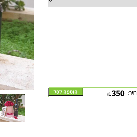
₪
350
הוספה לסל
יר: