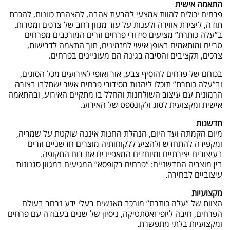
התאמה אישית
פרחים יכולים להוות אמצעי להבעת אהבה, להצהרת כוונות, להכרת
תודה, ליצירת אווירה ולענות על עוד מגוון רחב של צרכים ומטרות.
ב”עלה כותרת” מציעים סידורי פרחים וזרים המורכבים מפרחים
טריים ומותאמים באופן אישי למזמינים, תוך התאמה לדרישות,
צרכים, תקציבים והסיבה בגינה הם מעוניינים בפרחים.
בכוחם של פרחים להוסיף צבע, אור ואופי לאירועים מכל הסוגים,
וב”עלה כותרת” תוכלו ליהנות מסידורי פרחים אשר ישתלבו בצורה
הרמונית עם עיצוב השולחנות והחלל בו מתקיים האירוע, ובהתאמה
אישית ומקצועית לסוג ולקונספט של האירוע.
חדשנות
מיום הקמתה ועד היום, הנהלת החנות איננה שוקטת על שמריה,
ומקפידה להתחדש ולהציע ללקוחותיה מוצרים חדשניים וזרים
בעיצובים יצירתיים ומיוחדים המאפיינים את רוח התקופה.
בין מוצריה החדשניים: “פרחים בקופסא” המגיעים במגוון סגנונות
עיצוביים לבחירה.
מקצועיות
הצוות של “עלה כותרת” מורכב מאנשים בעלי ידע נרחב בעולם
הפרחים, חיבה ליופי ואסתטיקה, ניסיון של שנים בעבודה עם פרחים
ומקצועיות בלתי מתפשרת.